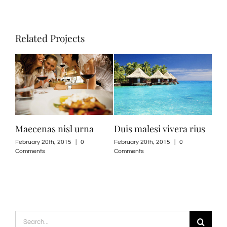
Related Projects
Maecenas nisl urna
Duis malesi vivera rius
Neq
s
February 20th, 2015
|
0
February 20th, 2015
|
0
May 
Comments
Comments
Search