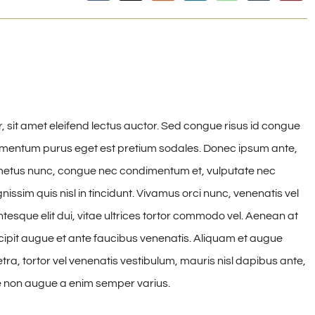
, sit amet eleifend lectus auctor. Sed congue risus id congue
dimentum purus eget est pretium sodales. Donec ipsum ante,
is metus nunc, congue nec condimentum et, vulputate nec
issim quis nisl in tincidunt. Vivamus orci nunc, venenatis vel
ntesque elit dui, vitae ultrices tortor commodo vel. Aenean at
pit augue et ante faucibus venenatis. Aliquam et augue
tra, tortor vel venenatis vestibulum, mauris nisl dapibus ante,
e non augue a enim semper varius.