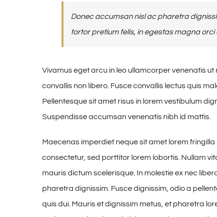
Donec accumsan nisl ac pharetra dignissim
tortor pretium felis, in egestas magna orci 
Vivamus eget arcu in leo ullamcorper venenatis ut
convallis non libero. Fusce convallis lectus quis m
Pellentesque sit amet risus in lorem vestibulum di
Suspendisse accumsan venenatis nibh id mattis.
Maecenas imperdiet neque sit amet lorem fringill
consectetur, sed porttitor lorem lobortis. Nullam v
mauris dictum scelerisque. In molestie ex nec liber
pharetra dignissim. Fusce dignissim, odio a pellent
quis dui. Mauris et dignissim metus, et pharetra lor