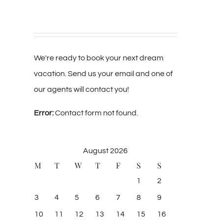
We're ready to book your next dream
vacation. Send us your email and one of
our agents will contact you!
Error:
Contact form not found.
August 2026
M
T
W
T
F
S
S
1
2
3
4
5
6
7
8
9
10
11
12
13
14
15
16