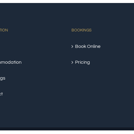
TION
BOOKINGS
Book Online
modation
Pricing
ngs
ct