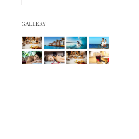
GALLERY
ullam non augue eget
Sed ut perspiciatis
ebruary 20th, 2015
|
0 Comments
May 21st, 2015
|
0 Comments