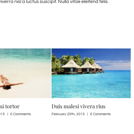
rra nisl a luctus suscipit. Nulla vitae eleifend felis.
mi tortor
Duis malesi vivera rius
N
015
|
0 Comments
February 20th, 2015
|
0 Comments
F