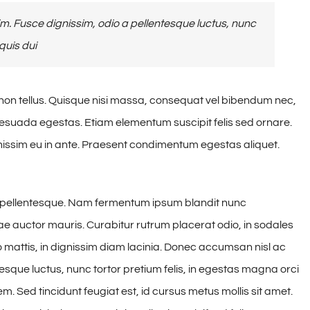
. Fusce dignissim, odio a pellentesque luctus, nunc
quis dui
 non tellus. Quisque nisi massa, consequat vel bibendum nec,
alesuada egestas. Etiam elementum suscipit felis sed ornare.
gnissim eu in ante. Praesent condimentum egestas aliquet.
a pellentesque. Nam fermentum ipsum blandit nunc
itae auctor mauris. Curabitur rutrum placerat odio, in sodales
o mattis, in dignissim diam lacinia. Donec accumsan nisl ac
esque luctus, nunc tortor pretium felis, in egestas magna orci
em. Sed tincidunt feugiat est, id cursus metus mollis sit amet.