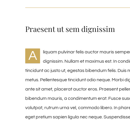
Praesent ut sem dignissim
A
liquam pulvinar felis auctor mauris semper
dignissim. Nullam et maximus est. In con
tincidunt ac justo ut, egestas bibendum felis. Du
metus. Pellentesque tincidunt odio neque. Morbi dign
ante sit amet, placerat auctor eros. Praesent pelle
bibendum mauris, a condimentum erat. Fusce susci
volutpat, rutrum urna vel, commodo libero. In phare
eget pretium sapien ligula nec neque. Suspendiss